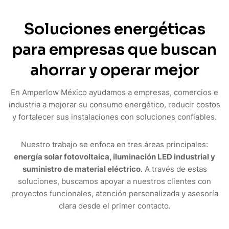
S
o
l
u
c
i
o
n
e
s
e
n
e
r
g
é
t
i
c
a
s
p
a
r
a
e
m
p
r
e
s
a
s
q
u
e
b
u
s
c
a
n
a
h
o
r
r
a
r
y
o
p
e
r
a
r
m
e
j
o
r
En Amperlow México ayudamos a empresas, comercios e
industria a mejorar su consumo energético, reducir costos
y fortalecer sus instalaciones con soluciones confiables.
Nuestro trabajo se enfoca en tres áreas principales:
energía solar fotovoltaica, iluminación LED industrial y
suministro de material eléctrico
. A través de estas
soluciones, buscamos apoyar a nuestros clientes con
proyectos funcionales, atención personalizada y asesoría
clara desde el primer contacto.