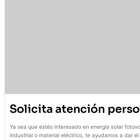
S
o
l
i
c
i
t
a
a
t
e
n
c
i
ó
n
p
e
r
s
o
Ya sea que estés interesado en energía solar fotovo
industrial o material eléctrico, te ayudamos a dar el