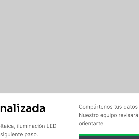
n
a
l
i
z
a
d
a
Compártenos tus datos y
Nuestro equipo revisará 
orientarte.
ltaica, iluminación LED
 siguiente paso.