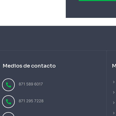
Medios de contacto
M
871 589 6017
871 295 7228